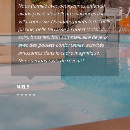
Nous (famille avec deux jeunes enfants)
avons passé d'excellentes vacances à la
Villa Tourasse. Quelques points forts: belle
piscine, belle terrasse à l'ouest (soleil du
soir), bons lits, bon sommeil, aire de jeux
avec des poulets confortables, activités
amusantes dans le cadre magnifique.
Nous serions ravis de revenir!
NIELS